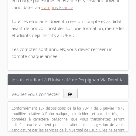
en charge par Etudes en France et y résidant doivent
candidater via
Campus France
Tous les étudiants doivent créer un compte eCandidat
avant de pouvoir postuler sur une formation, même les
étudiants déjà inscrits à l'UPVD
Les comptes sont annuels, vous devez recréer un
compte chaque année
Je suis étudiant à l'Université de Perpignan Via Domitia
Veuillez vous connecter

Conformément aux dispositions de la loi 78-17 du 6 janvier 1978
Je ne suis pas étudiant à l'Université de Perpignan Via
modifiée relative à l'informatique, aux fichiers et aux libertés, les
données à caractère personnel que vous transmettez seront
Domitia
utilisées exclusivement pour le traitement et la gestion de votre
candidature par les services de l'université de Esup. Elles ne seront
Veuillez vous connecter avec votre compte eCandidat
en aucun cas communiquées à un tiers. Le traitement des données